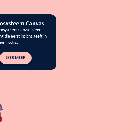
cosysteem Canvas
Ecosysteem Canvas is een
ng die eerst inzicht geeft in
jen nodig...
LEES MEER