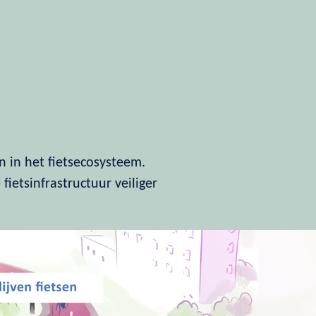
 in het fietsecosysteem.
fietsinfrastructuur veiliger