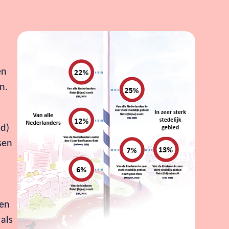
en
n.
ld)
sen
n
ren
 als