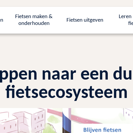
Fietsen maken &
Leren 
en
Fietsen uitgeven
onderhouden
fi
tappen naar een d
fietsecosysteem