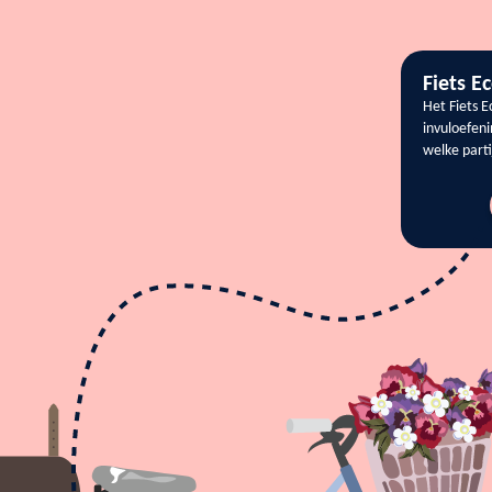
Fiets E
Het Fiets 
invuloefeni
welke parti