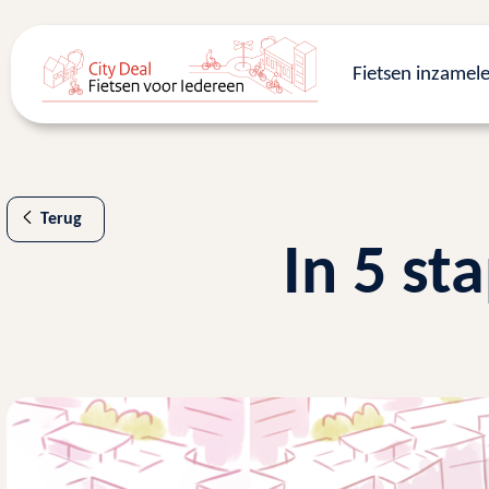
Fietsen inzamel
Terug
In 5 s