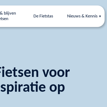
& blijven
De Fietstas
Nieuws & Kennis
etsen
Fietsen voor
spiratie op