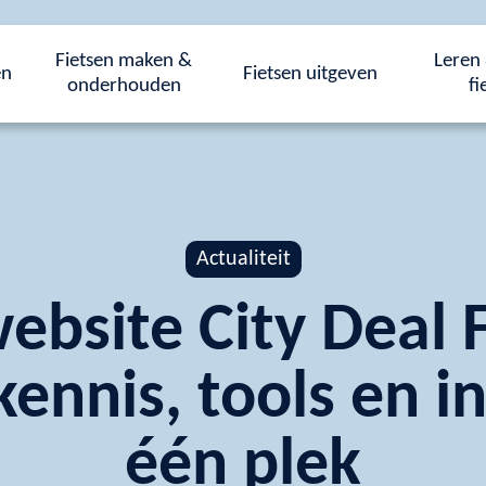
Fietsen maken &
Leren 
en
Fietsen uitgeven
onderhouden
fi
Actualiteit
ebsite City Deal 
kennis, tools en in
één plek